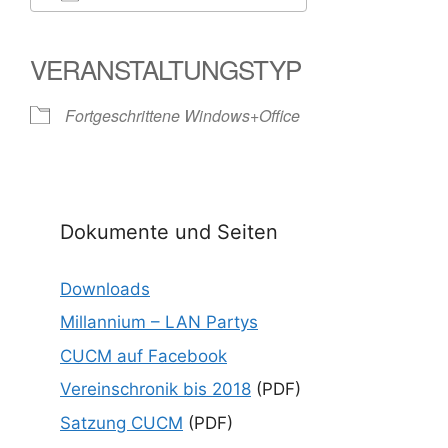
ICS herunterladen
Google Kalender
iCalendar
Office 365
Outlook Live
VERANSTALTUNGSTYP
Fortgeschrittene Windows+Office
Dokumente und Seiten
Downloads
Millannium – LAN Partys
CUCM auf Facebook
Vereinschronik bis 2018
(PDF)
Satzung CUCM
(PDF)