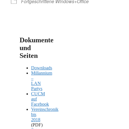
Fortgeschrittene Windows+Office
Dokumente
und
Seiten
Downloads
Millannium
–
LAN
Partys
CUCM
auf
Facebook
Vereinschronik
bis
2018
(PDF)