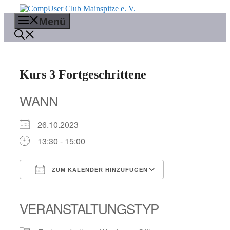
Zum
Inhalt
Menü
springen
Kurs 3 Fortgeschrittene
WANN
26.10.2023
13:30 - 15:00
ZUM KALENDER HINZUFÜGEN
ICS herunterladen
Google Kalender
iCalendar
Office 365
Outlook Live
VERANSTALTUNGSTYP