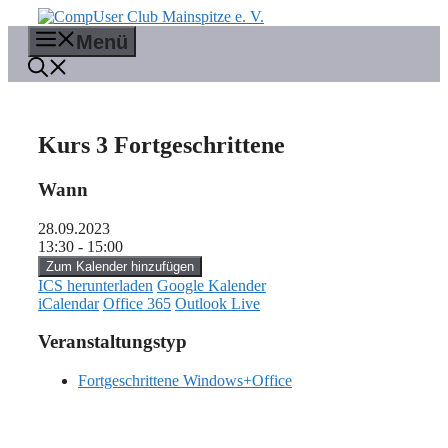
Zum
Inhalt
Menü
springen
Kurs 3 Fortgeschrittene
Wann
28.09.2023
13:30 - 15:00
Zum Kalender hinzufügen
ICS herunterladen
Google Kalender
iCalendar
Office 365
Outlook Live
Veranstaltungstyp
Fortgeschrittene Windows+Office