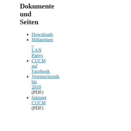
Dokumente
und
Seiten
Downloads
Millannium
–
LAN
Partys
CUCM
auf
Facebook
Vereinschronik
bis
2018
(PDF)
Satzung
CUCM
(PDF)