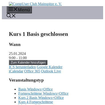
Zum
Inhalt
Menü
springen
Kurs 1 Basis geschlossen
Wann
25.01.2024
9:00 - 11:00
Zum Kalender hinzufügen
ICS herunterladen
Google Kalender
iCalendar
Office 365
Outlook Live
Veranstaltungstyp
Basis Windows+Office
Fortgeschrittene Windows+Office
Kurs 2 Basis Windows+Office
Kurs 4 Fortgeschrittene