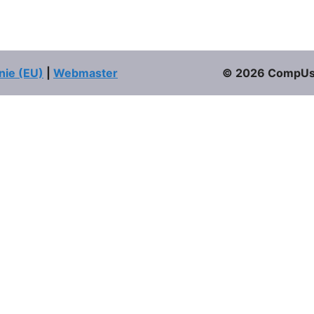
nie (EU)
|
Webmaster
© 2026 CompUser