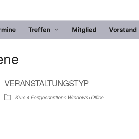
rmine
Treffen
Mitglied
Vorstand
ene
VERANSTALTUNGSTYP
Kurs 4 Fortgeschrittene Windows+Office
er
iCalendar
Offic