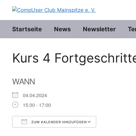
Zum
Inhalt
springen
Startseite
News
Newsletter
Te
Kurs 4 Fortgeschritt
WANN
04.04.2024
15:30 - 17:00
ZUM KALENDER HINZUFÜGEN
ICS herunterladen
Google Kalend