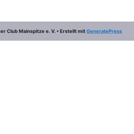
 Club Mainspitze e. V.
• Erstellt mit
GeneratePress