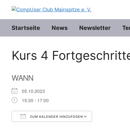
Zum
Inhalt
springen
Startseite
News
Newsletter
Te
Kurs 4 Fortgeschritt
WANN
05.10.2023
15:30 - 17:00
ZUM KALENDER HINZUFÜGEN
ICS herunterladen
Google Kalend