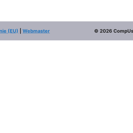
nie (EU)
|
Webmaster
© 2026 CompUser