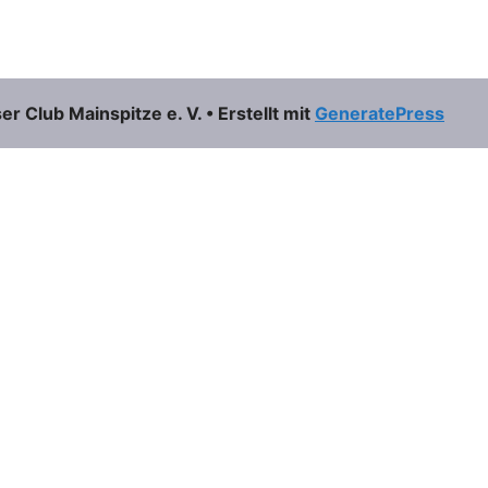
 Club Mainspitze e. V.
• Erstellt mit
GeneratePress