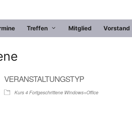
rmine
Treffen
Mitglied
Vorstand
ene
VERANSTALTUNGSTYP
Kurs 4 Fortgeschrittene Windows+Office
er
iCalendar
Offic