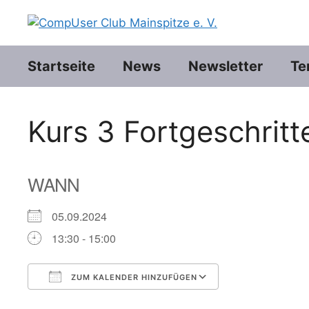
Zum
Inhalt
springen
Startseite
News
Newsletter
Te
Kurs 3 Fortgeschritt
WANN
05.09.2024
13:30 - 15:00
ZUM KALENDER HINZUFÜGEN
ICS herunterladen
Google Kalend