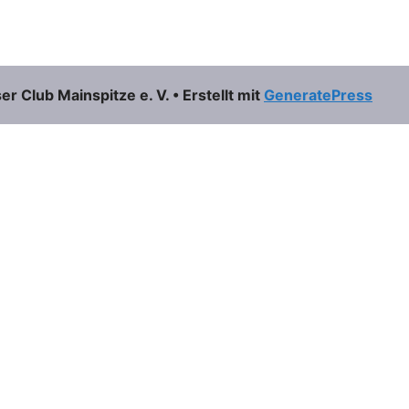
 Club Mainspitze e. V.
• Erstellt mit
GeneratePress