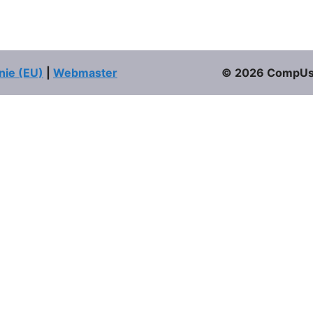
nie (EU)
|
Webmaster
© 2026 CompUser