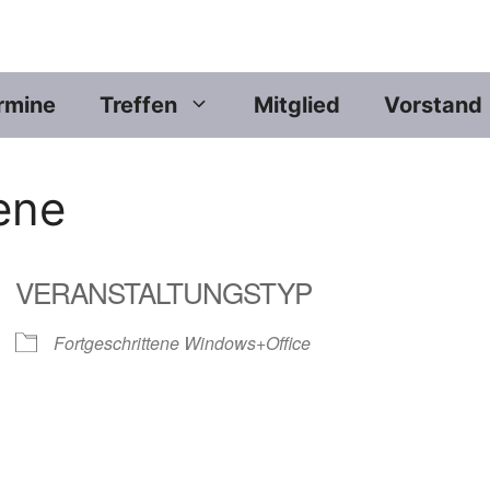
rmine
Treffen
Mitglied
Vorstand
ene
VERANSTALTUNGSTYP
Fortgeschrittene Windows+Office
er
iCalendar
Offic