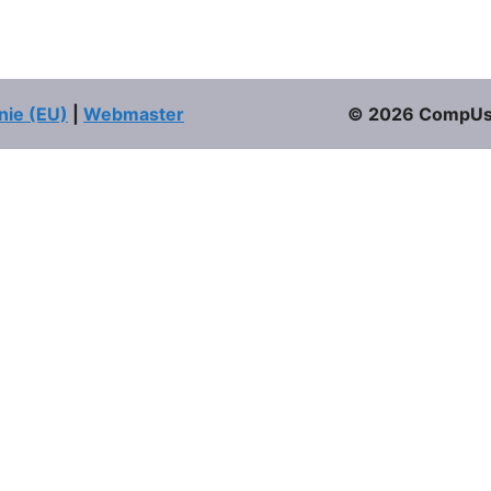
nie (EU)
|
Webmaster
© 2026 CompUser