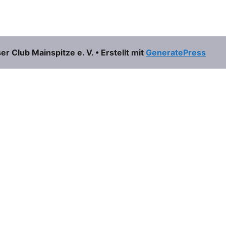
 Club Mainspitze e. V.
• Erstellt mit
GeneratePress