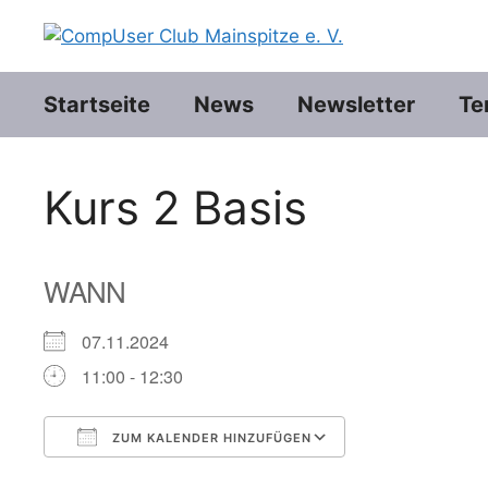
Zum
Inhalt
springen
Startseite
News
Newsletter
Te
Kurs 2 Basis
WANN
07.11.2024
11:00 - 12:30
ZUM KALENDER HINZUFÜGEN
ICS herunterladen
Google Kalender
iCalendar
Office 365
Outlook Live