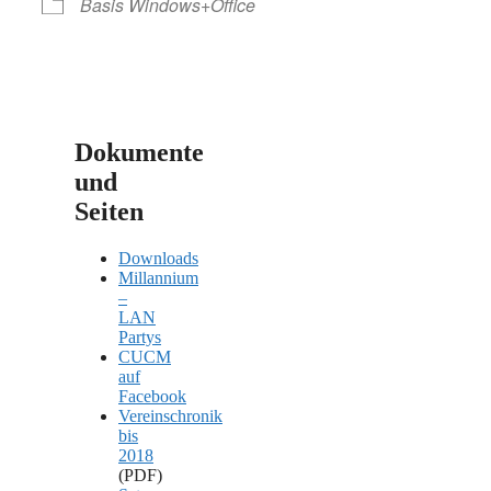
Basis Windows+Office
Dokumente
und
Seiten
Downloads
Millannium
–
LAN
Partys
CUCM
auf
Facebook
Vereinschronik
bis
2018
(PDF)