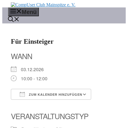
Zum
Inhalt
Menü
springen
Für Einsteiger
WANN
03.12.2026
10:00 - 12:00
ZUM KALENDER HINZUFÜGEN
ICS herunterladen
Google Kalender
iCalendar
Office 365
Outlook Live
VERANSTALTUNGSTYP