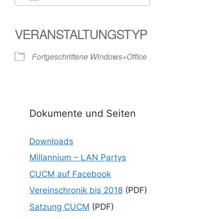
ICS herunterladen
Google Kalender
iCalendar
Office 365
Outlook Live
VERANSTALTUNGSTYP
Fortgeschrittene Windows+Office
Dokumente und Seiten
Downloads
Millannium – LAN Partys
CUCM auf Facebook
Vereinschronik bis 2018
(PDF)
Satzung CUCM
(PDF)