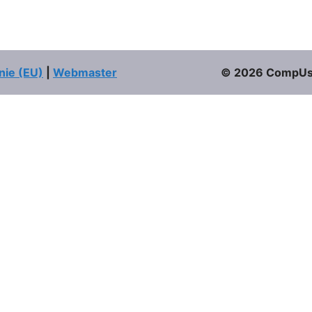
nie (EU)
|
Webmaster
© 2026 CompUser