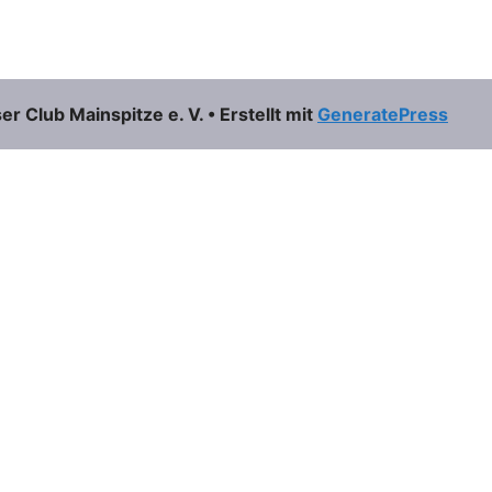
 Club Mainspitze e. V.
• Erstellt mit
GeneratePress