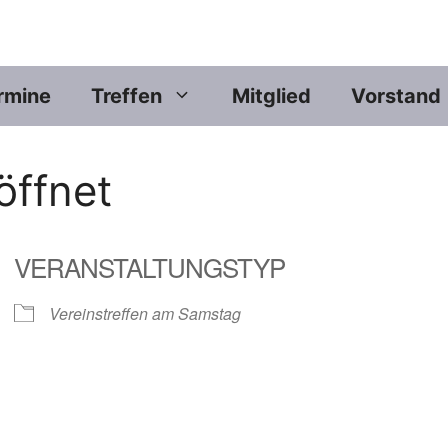
rmine
Treffen
Mitglied
Vorstand
ffnet
VERANSTALTUNGSTYP
Vereinstreffen am Samstag
er
iCalendar
Offic