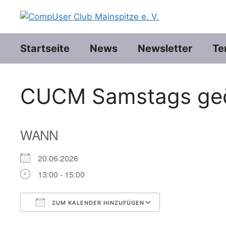
Zum
Inhalt
springen
Startseite
News
Newsletter
Te
CUCM Samstags geö
WANN
20.06.2026
13:00 - 15:00
ZUM KALENDER HINZUFÜGEN
ICS herunterladen
Google Kalend