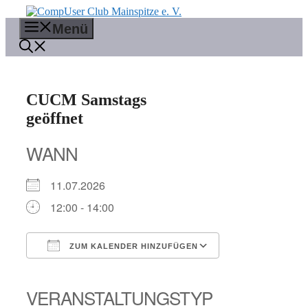
Zum
Inhalt
Menü
springen
CUCM Samstags
geöffnet
WANN
11.07.2026
12:00 - 14:00
ZUM KALENDER HINZUFÜGEN
ICS herunterladen
Google Kalender
iCalendar
Office 365
Outlook Live
VERANSTALTUNGSTYP