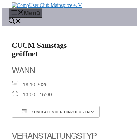
Zum
Inhalt
Menü
springen
CUCM Samstags
geöffnet
WANN
18.10.2025
13:00 - 15:00
ZUM KALENDER HINZUFÜGEN
ICS herunterladen
Google Kalender
iCalendar
Office 365
Outlook Live
VERANSTALTUNGSTYP