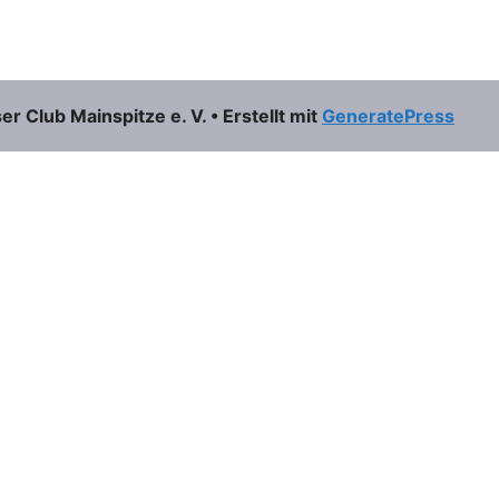
 Club Mainspitze e. V.
• Erstellt mit
GeneratePress