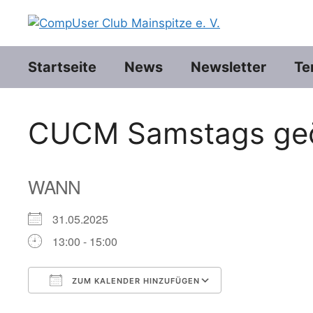
Zum
Inhalt
springen
Startseite
News
Newsletter
Te
CUCM Samstags geö
WANN
31.05.2025
13:00 - 15:00
ZUM KALENDER HINZUFÜGEN
ICS herunterladen
Google Kalend