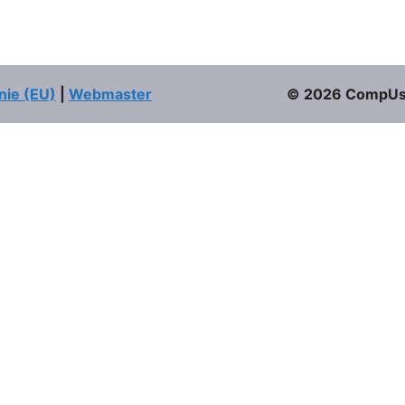
nie (EU)
|
Webmaster
© 2026 CompUser