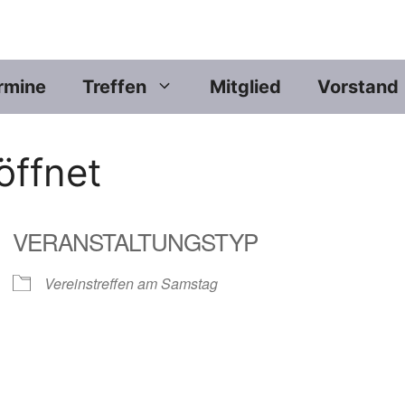
rmine
Treffen
Mitglied
Vorstand
ffnet
VERANSTALTUNGSTYP
Vereinstreffen am Samstag
er
iCalendar
Offic