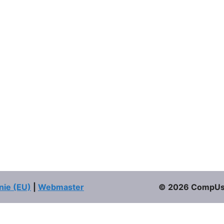
nie (EU)
|
Webmaster
© 2026 CompUser